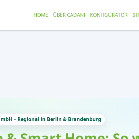
HOME
ÜBER CADANI
KONFIGURATOR
ST
GmbH – Regional in Berlin & Brandenburg
e & Smart Home: So w