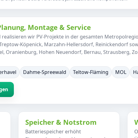
 Planung, Montage & Service
H
realisieren wir PV-Projekte in der gesamten Metropolregio
 Treptow-Köpenick, Marzahn-Hellersdorf, Reinickendorf so
el, Oranienburg, Hohen Neuendorf, Bernau, Strausberg, Z
erhavel
Dahme-Spreewald
Teltow-Fläming
MOL
H
agen
Speicher & Notstrom
W
Batteriespeicher erhöht
O