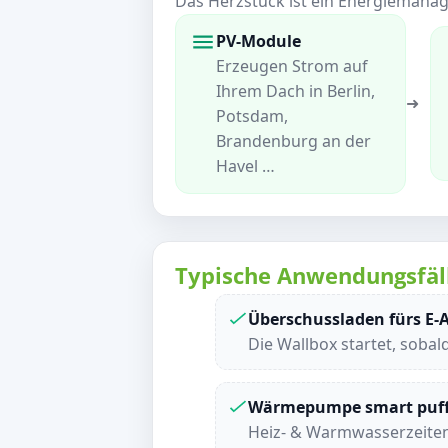
Das Herzstück ist ein Energiemanage
PV-Module
Erzeugen Strom auf
Ihrem Dach in Berlin,
➜
Potsdam,
Brandenburg an der
Havel …
Typische Anwendungsfäl
Überschussladen fürs E-
Die Wallbox startet, soba
Wärmepumpe smart puf
Heiz- & Warmwasserzeiten