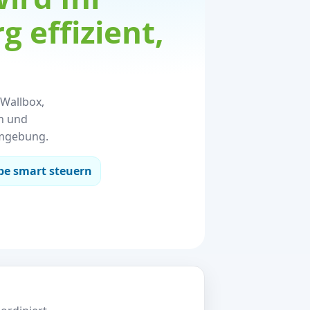
 effizient,
 Wallbox,
n und
Umgebung.
 smart steuern