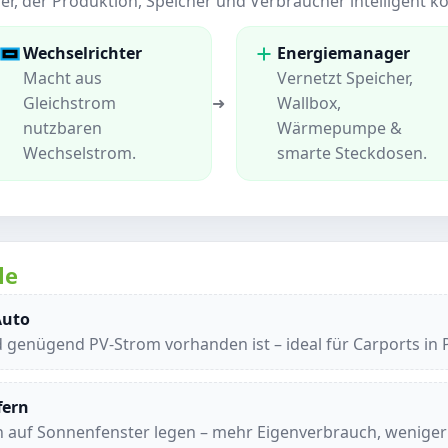
r, der Produktion, Speicher und Verbraucher intelligent ko
Wechselrichter
Energiemanager
Macht aus
Vernetzt Speicher,
Gleichstrom
➜
Wallbox,
nutzbaren
Wärmepumpe &
Wechselstrom.
smarte Steckdosen.
le
Auto
ld genügend PV-Strom vorhanden ist – ideal für Carports i
fern
 auf Sonnenfenster legen – mehr Eigenverbrauch, weniger