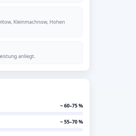
Teltow, Kleinmachnow, Hohen
istung anliegt.
~ 60–75 %
~ 55–70 %