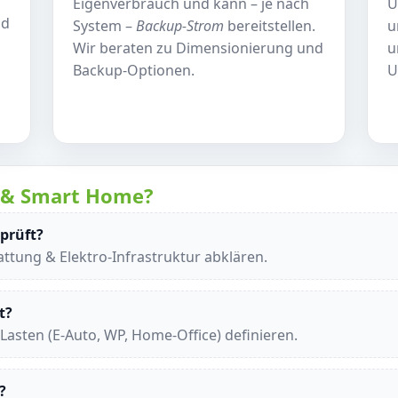
Eigenverbrauch und kann – je nach
Ü
nd
System –
Backup-Strom
bereitstellen.
u
Wir beraten zu Dimensionierung und
u
Backup-Optionen.
U
PV & Smart Home?
prüft?
attung & Elektro-Infrastruktur abklären.
t?
Lasten (E-Auto, WP, Home-Office) definieren.
?