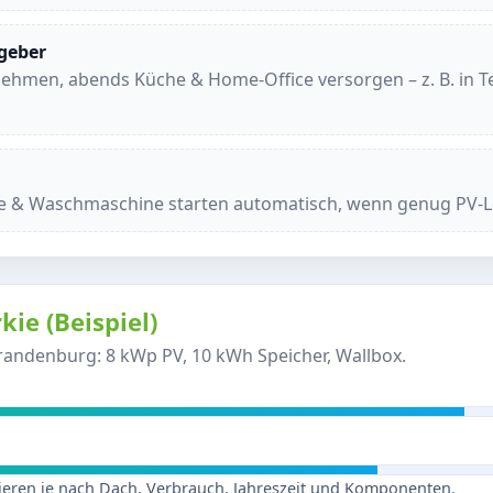
tgeber
nehmen, abends Küche & Home-Office versorgen – z. B. in 
e & Waschmaschine starten automatisch, wenn genug PV-Le
kie (Beispiel)
 Brandenburg: 8 kWp PV, 10 kWh Speicher, Wallbox.
iieren je nach Dach, Verbrauch, Jahreszeit und Komponenten.