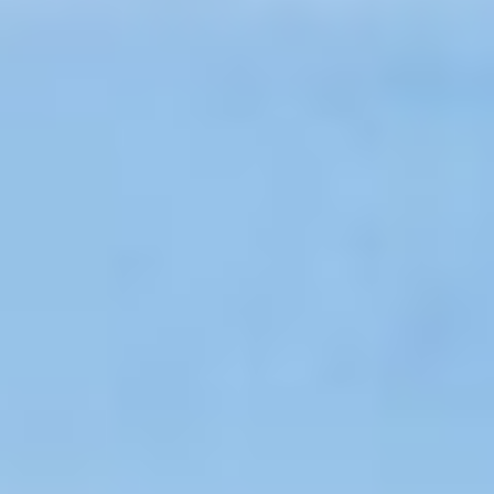
Alles aus einer Hand von uns als Ihr
Solarpartner
Wir Installieren Ihre Solaranlage nur in
kooperation mit geprüften Fachfirmen und Elektro
Meistern. Nur so können wir eine saubere und
hochwertige Qualität garantieren.
Einfach, schnell und sicher zur PV Anlage
Wir beziehen unsere Paneele und alle Produkte für
Ihre Solaranlage von Markenherstellern wie
Huawei oder Trina Solar. Somit können wir für eine
bestmögliche Qualität garantieren.