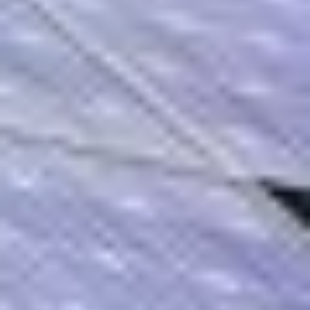
Kostenlose 3D Planung
Wir kommen kostenfrei zu Ihnen und
erstellen eine kostenfreie Planung für
Ihre neue Photovoltaik Anlage
Schnelle Umsetzung
Aufgrund unserer expertiese können wir
Anlagen innerhalb von 6 Wochen
Umsetzen inkl. Anmeldung beim
Netzbetreiber.
Qualitätsprodukte
Wir arbeiten nur mit Qualitäsprodukten
von namenhaften Herstellern wie:
Huawei, Trina Solar oder Enphase.