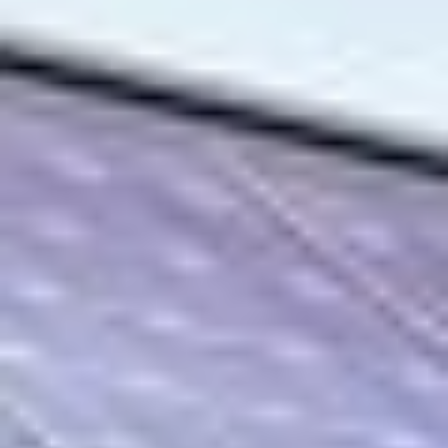
REGIONALER PARTNER IN
TELTOW FÜR
PHOTOVOLTAIKANLAGEN
4 gründe warum wir Ihr Solarprojekt umsetzen
sollten.
Familienunternehmen
Wir sind ein deutsches
Familienunternehmen mit dem
Schwerpunkt PV-Anlagen.