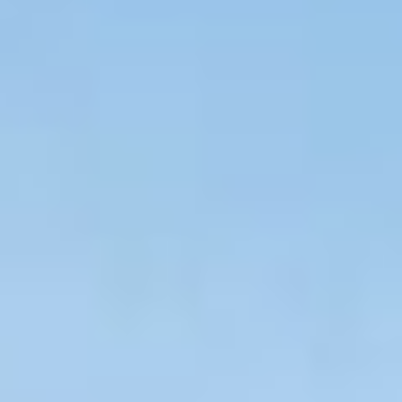
CADANI
SOLARINSTALLATION GMBH
IHR FACHPARTNER FÜR
SOLARANLAGEN IN TELTOW
mit uns planen Sie Ihre Solaranlage schnell und
einfach.
Die Cadani Solarinstallation GmbH ist ein
Familienunternehmen, das sich auf den Bau und die
Planung von Solaranlagen zu fairen Komplettpreisen
spezialisiert hat.