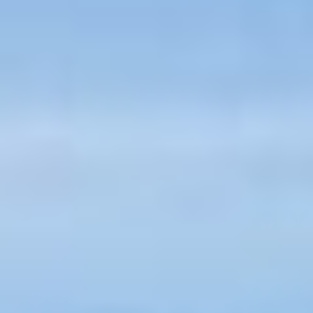
WARTUNG ALLES AUS EINER
HAND.
100 % Kostenfreie 3D Planung
Bei uns kaufen Sie nicht die Sprichwörtliche Katze
im Sack sondern bekommen von uns eine
KOSTENLOSE 3D Planung inkl.
Wirtschaftlichkeitsberechnung.