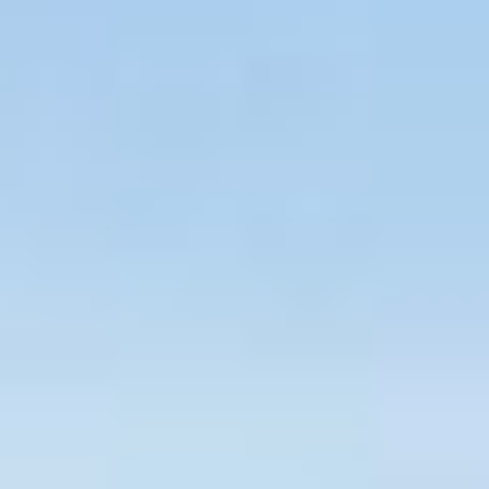
Wir sind in Berlin ansässig und bieten auch hier in
Teltow unseren zuverlässigen und schnellen Service
an.
Wenn Sie in Teltow wohnen und sich eine Solaranlage
wünschen, sind Sie bei uns genau richtig. Von der
Planung bis zur Errichtung der Anlage auf Ihrem Dach
sind wir für Sie da.
Vertrauen Sie auf unsere langjährige Erfahrung und
Expertise im Bereich der Solarenergie.
Wir freuen uns darauf, Ihnen dabei zu helfen, die
Sonnenenergie auch nach Teltow zu bringen und Ihren
Stromverbrauch umweltfreundlich und nachhaltig zu
gestalten.