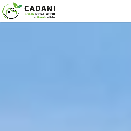
Ihre Solaranlage - 14513
Teltow
TOP QUALITÄT ZU FAIREN
PREISEN INKLUSIVE
MONTAGE IN TELTOW UND
UMGEBUNG
PLANUNG, MONTAGE UND