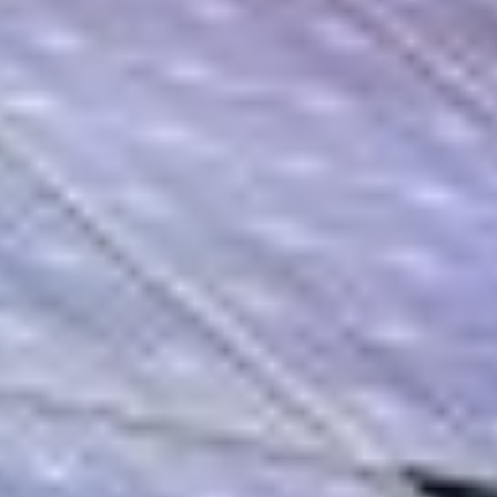
Schnelle Umsetzung
Aufgrund unserer expertiese können wir
Anlagen innerhalb von 6 Wochen
Umsetzen inkl. Anmeldung beim
Netzbetreiber.
Qualitätsprodukte
Wir arbeiten nur mit Qualitäsprodujten
von Namhaften Herstellern wie: Huawei,
Trina Solar oder Enphase