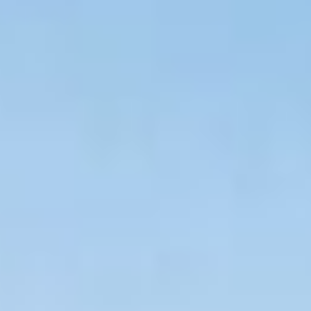
POTSDAM
Mit uns planen Sie Ihre Solaranlage schnell und
einfach.
Wir von Cadani Solarinstallation sind Ihr zuverlässiger
Partner in Potsdam, wenn es um hochwertige
Photovoltaikanlagen geht.
Von der Planung bis zur Installation begleiten wir Sie
professionell und sorgen dafür, dass Sie von der
Sonnenenergie profitieren können.
Unser Hauptsitz in Berlin ermöglicht es uns, auch in
Potsdam als kompetenter Ansprechpartner für
Solaranlagen zur Verfügung zu stehen. Mit unserem
Fachwissen und unserem Engagement sind wir stets
darum bemüht, Ihnen die bestmögliche Lösung für