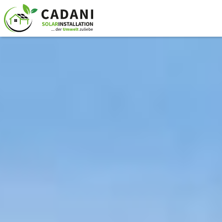
Ihre Solaranlage -
Potsdam
Top Qualität zu fairen Preisen inklusive Montage in
Potsdam und Umgebung
Planung, Montage und Wartung alles aus einer
Hand.