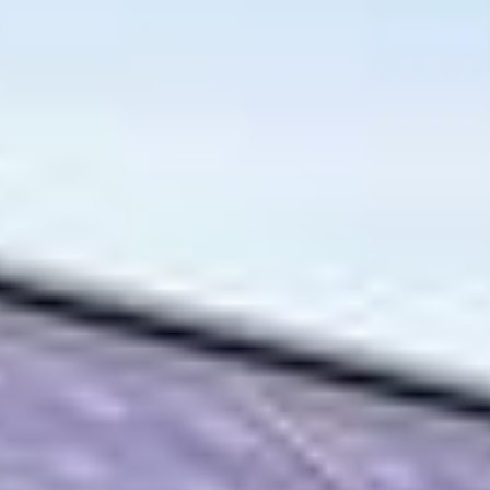
REGIONALER PARTNER IN
POTSDAM FÜR
PHOTOVOLTAIKANLAGEN
4 gründe warum wir Ihr Solarprojekt umsetzen
sollten.
Familienunternehmen
Wir sind ein deutsches
Familienunternehmen mit dem
Schwerpunkt PV-Anlagen.
Kostenlose 3D Planung
Wir kommen kostenfrei zu Ihnen und
erstellen eine kostenfreie Planung für
Ihre neue Photovoltaik Anlage