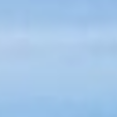
100 % Kostenfreie 3D Planung
Bei uns kaufen Sie nicht die Sprichwörtliche Katze
im Sack sondern bekommen von uns eine
KOSTENLOSE 3D Planung inkl.
Wirtschaftlichkeitsberechnung.
Alles aus einer Hand von uns als Ihr
Solarpartner
Wir Installieren Ihre Solaranlage nur in
kooperation mit geprüften Fachfirmen und Elektro
Meistern. Nur so können wir eine saubere und