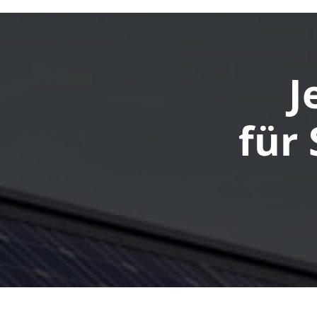
J
für