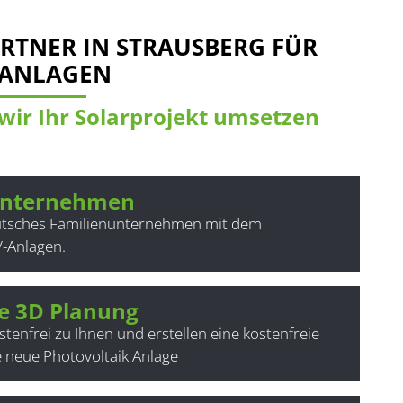
RTNER IN STRAUSBERG FÜR
KANLAGEN
ir Ihr Solarprojekt umsetzen
unternehmen
eutsches Familienunternehmen mit dem
-Anlagen.
e 3D Planung
enfrei zu Ihnen und erstellen eine kostenfreie
e neue Photovoltaik Anlage