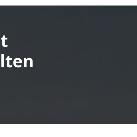
ot
lten